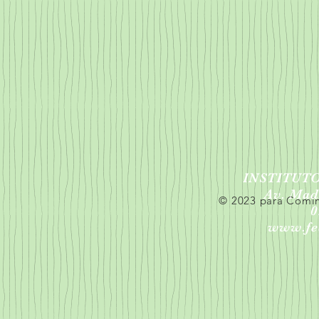
INSTITUT
Av. Mad
© 2023 para Comi
0
www.fe